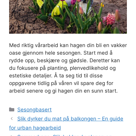
Med riktig vårarbeid kan hagen din bli en vakker
oase gjennom hele sesongen. Start med å
rydde opp, beskjære og gjødsle. Deretter kan
du fokusere på planting, plenvedlikehold og
estetiske detaljer. Å ta seg tid til disse
oppgavene tidlig på våren vil spare deg for
arbeid senere og gi hagen din en sunn start.
Kategorier
Sesongbasert
Slik dyrker du mat på balkongen – En guide
for urban hagearbeid