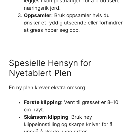
legges i komposthaugen for å produsere
næringsrik jord.
Oppsamler
: Bruk oppsamler hvis du
ønsker et ryddig utseende eller forhindrer
at gress hoper seg opp.
Spesielle Hensyn for
Nyetablert Plen
En ny plen krever ekstra omsorg:
Første klipping
: Vent til gresset er 8–10
cm høyt.
Skånsom klipping
: Bruk høy
klippeinnstilling og skarpe kniver for å
unngå å skade unge røtter.